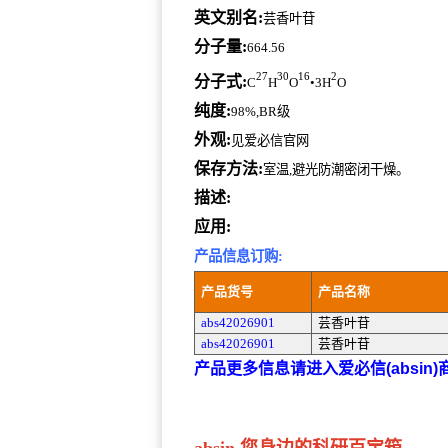
英文别名:
芸香叶苷
分子量:
664.56
27
30
16
2
分子式:
C
H
O
•3H
O
纯度:
98%,BR级
外观:
见爱必信官网
保存方法:
室温,避光防潮密闭干燥。
描述:
应用:
产品信息订购:
产品货号
产品名称
abs42026901
芸香叶苷
abs42026901
芸香叶苷
产品更多信息请进入爱必信(absin