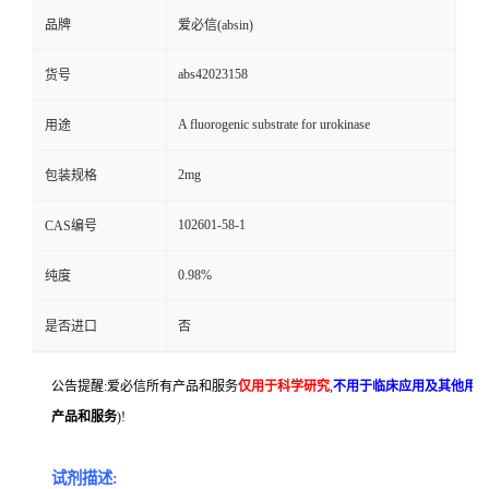
品牌
爱必信(absin)
abs42023158
货号
A fluorogenic substrate for urokinase
用途
2mg
包装规格
102601-58-1
CAS编号
0.98%
纯度
是否进口
否
公告提醒:爱必信所有产品和服务
仅用于科学研究
,
不用于临床应用及其他用
产品和服务
)!
试剂描述: