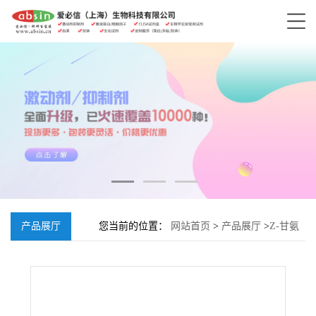
产品展厅
您当前的位置：
网站首页
>
产品展厅
>
Z-甘氨
酰甘氨酰精氨酸-7-氨基-4-甲基香豆素盐酸
盐;102601-58-1