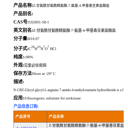
产品名称:
Z-甘氨酰甘氨酰精氨酸-7-氨基-4-甲基香豆素盐酸盐
产品别名:
CAS号:
102601-58-1
英文别名:
Z-甘氨酰甘氨酰精氨酸-7-氨基-4-甲基香豆素盐酸盐
分子量:
616.07
28
33
7
7
分子式:
C
H
N
O
HCl
纯度:
≥98%
外观:
见爱必信官网
保存方法:
Store at -20° C
描述:
N-CBZ-Glycyl-glycyl-L-arginine 7-amido-4-methylcoumarin hydrochloride is a fluor
应用:
A fluorogenic substrate for urokinase
产品信息订购:
产品货号
产品名称
Z-甘氨酰甘氨酰精氨酸-7-氨基-4-甲基香豆素盐