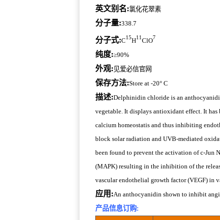
英文别名:
氯化花翠素
分子量:
338.7
15
11
7
分子式:
C
H
ClO
纯度:
≥90%
外观:
见爱必信官网
保存方法:
Store at -20° C
描述:
Delphinidin chloride is an anthocyanid
vegetable. It displays antioxidant effect. It h
calcium homeostatis and thus inhibiting endoth
block solar radiation and UVB-mediated oxidati
been found to prevent the activation of c-Jun 
(MAPK) resulting in the inhibition of the rele
vascular endothelial growth factor (VEGF) in v
应用:
An anthocyanidin shown to inhibit angio
产品信息订购: