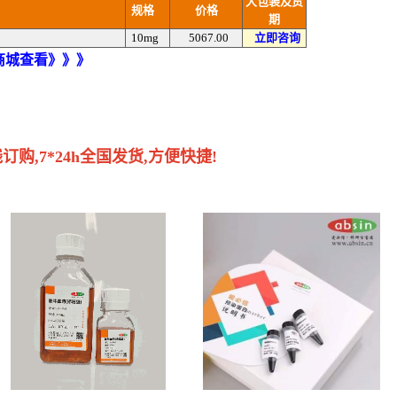
大包装及货
规格
价格
期
10mg
5067.00
立即咨询
)商城查看》》》
购,7*24h全国发货,方便快捷!