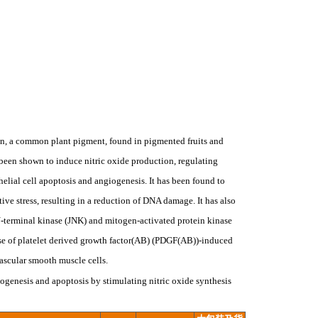
in, a common plant pigment, found in pigmented fruits and
as been shown to induce nitric oxide production, regulating
elial cell apoptosis and angiogenesis. It has been found to
ve stress, resulting in a reduction of DNA damage. It has also
N-terminal kinase (JNK) and mitogen-activated protein kinase
ase of platelet derived growth factor(AB) (PDGF(AB))-induced
ascular smooth muscle cells.
genesis and apoptosis by stimulating nitric oxide synthesis