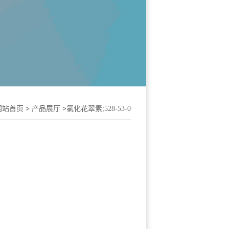
网站首页
>
产品展厅
>
氯化花翠素;528-53-0