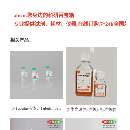
absin,您身边的科研百宝箱
专业提供试剂、耗材、仪器,在线订购,7*24h全国发
相关产品：
β-Tubulin抗体，Tubulin beta
胎牛血清(标准级); 标准级胎
Antibody
牛血清; Fetal Bovine Serum;
FBS