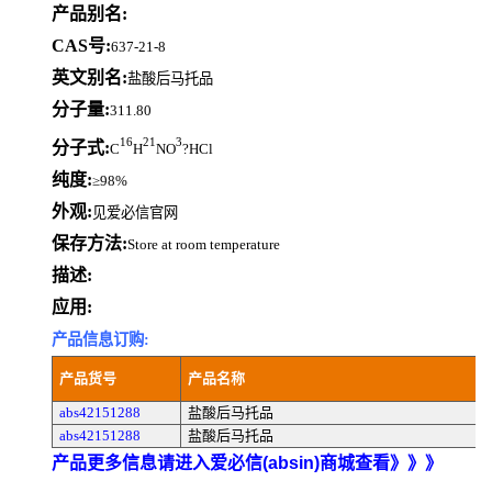
产品别名:
CAS号:
637-21-8
英文别名:
盐酸后马托品
分子量:
311.80
16
21
3
分子式:
C
H
NO
?HCl
纯度:
≥98%
外观:
见爱必信官网
保存方法:
Store at room temperature
描述:
应用:
产品信息订购:
产品货号
产品名称
abs42151288
盐酸后马托品
abs42151288
盐酸后马托品
产品更多信息请进入爱必信(absin)商城查看》》》