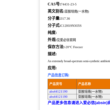
CAS号:
74431-23-5
英文别名:
亚胺培南(一水物)
分子量:
317.36
分子式:
C12H19N3O5S
纯度:
外观:
见爱必信官网
保存方法:
-20°C Freezer
描述:
An extremely broad-spectrum semi-synthetic antibioti
应用:
产品信息订购:
产品货号
产品名称
abs44121190
亚胺培南(一水物)
abs44121190
亚胺培南(一水物)
产品更多信息请进入爱必信(absin