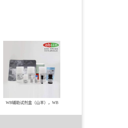
WB辅助试剂盒（山羊），WB
solution base kit(goat)