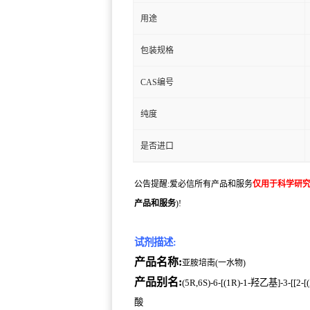
用途
包装规格
CAS编号
纯度
是否进口
公告提醒:爱必信所有产品和服务
仅用于科学研
产品和服务
)!
试剂描述:
产品名称:
亚胺培南(一水物)
产品别名:
(5R,6S)-6-[(1R)-1-羟乙基]-3-
酸