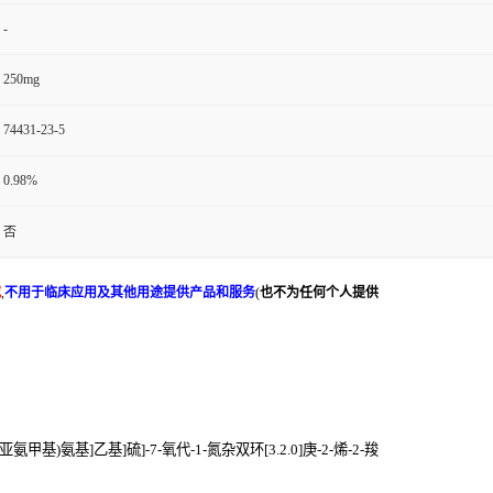
-
250mg
74431-23-5
0.98%
否
究
,
不用于临床应用及其他用途提供产品和服务
(
也不为任何个人提供
[[2-[(亚氨甲基)氨基]乙基]硫]-7-氧代-1-氮杂双环[3.2.0]庚-2-烯-2-羧