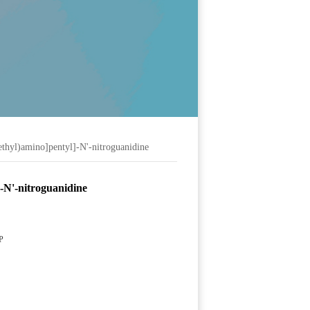
thyl)amino]pentyl]-N'-nitroguanidine
-N'-nitroguanidine
P