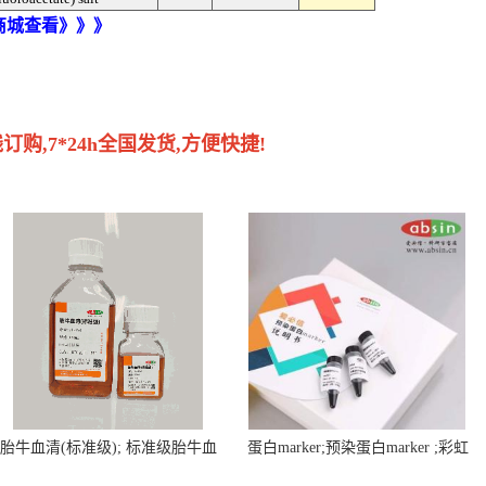
)商城查看》》》
购,7*24h全国发货,方便快捷!
胎牛血清(标准级); 标准级胎牛血
蛋白marker;预染蛋白marker ;彩虹
清; Fetal Bovine Serum; FBS
蛋白marker ;Protein Marker;