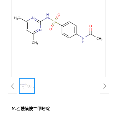
N-乙酰磺胺二甲嘧啶