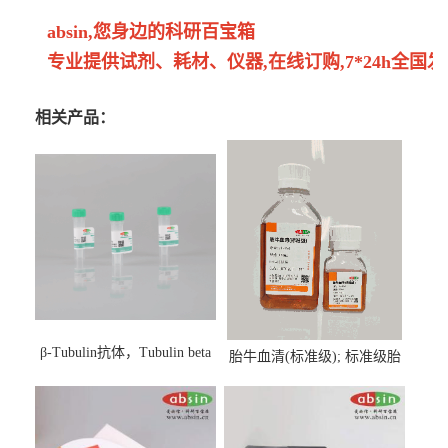
absin,您身边的科研百宝箱
专业提供试剂、耗材、仪器,在线订购,7*24h全国发
相关产品：
β-Tubulin抗体，Tubulin beta
胎牛血清(标准级); 标准级胎
Antibody
牛血清; Fetal Bovine Serum;
FBS