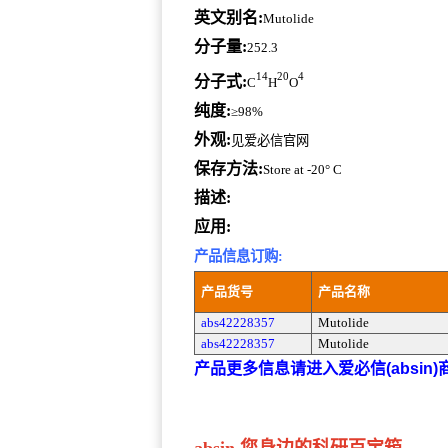
英文别名:
Mutolide
分子量:
252.3
14
20
4
分子式:
C
H
O
纯度:
≥98%
外观:
见爱必信官网
保存方法:
Store at -20° C
描述:
应用:
产品信息订购:
产品货号
产品名称
abs42228357
Mutolide
abs42228357
Mutolide
产品更多信息请进入爱必信(absin