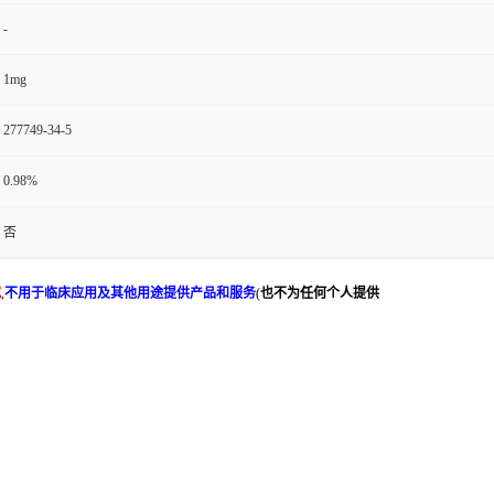
-
1mg
277749-34-5
0.98%
否
究
,
不用于临床应用及其他用途提供产品和服务
(
也不为任何个人提供