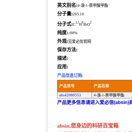
英文别名:
4-溴-1-萘甲酸甲酯
分子量:
265.10
12
9
2
分子式:
C
H
BrO
纯度:
≥98%
外观:
见爱必信官网
保存方法:
描述:
应用:
产品信息订购:
产品货号
产品名称
abs42080553
4-溴-1-萘甲酸甲酯
产品更多信息请进入爱必信(absin
absin,您身边的科研百宝箱