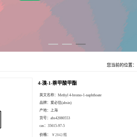
您当前的位置
4-溴-1-萘甲酸甲酯
英文名称：
Methyl 4-bromo-1-naphthoate
品牌：
爱必信(absin)
产地：
上海
货号：
abs42080553
cas：
35615-97-5
价格：
￥2842/瓶