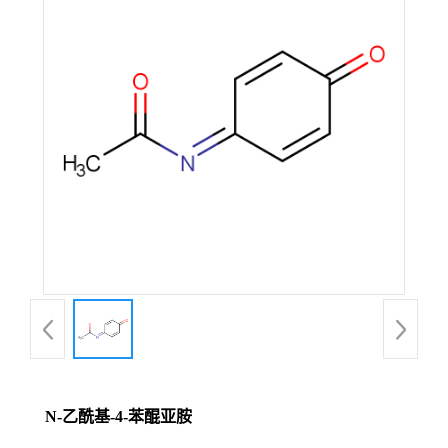
N-乙酰基-4-苯醌亚胺