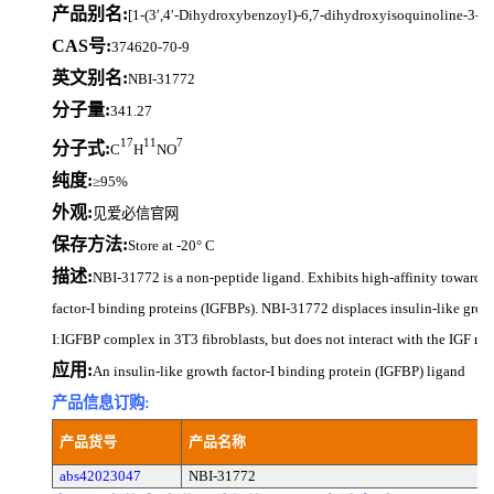
产品别名:
[1-(3′,4′-Dihydroxybenzoyl)-6,7-dihydroxyisoquinoline-3-ca
CAS号:
374620-70-9
英文别名:
NBI-31772
分子量:
341.27
17
11
7
分子式:
C
H
NO
纯度:
≥95%
外观:
见爱必信官网
保存方法:
Store at -20° C
描述:
NBI-31772 is a non-peptide ligand. Exhibits high-affinity towards 
factor-I binding proteins (IGFBPs). NBI-31772 displaces insulin-like growt
I:IGFBP complex in 3T3 fibroblasts, but does not interact with the IGF rec
应用:
An insulin-like growth factor-I binding protein (IGFBP) ligand
产品信息订购:
产品货号
产品名称
abs42023047
NBI-31772