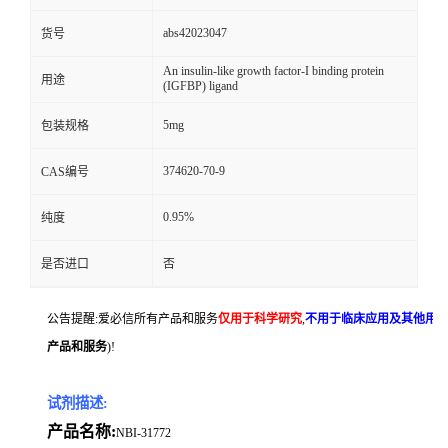
abs42023047
货号
An insulin-like growth factor-I binding protein
用途
(IGFBP) ligand
5mg
包装规格
374620-70-9
CAS编号
0.95%
纯度
是否进口
否
公告提醒:爱必信所有产品和服务
仅用于科学研究
,
不用于临床应用及其他用
产品和服务
)!
试剂描述:
产品名称:
NBI-31772