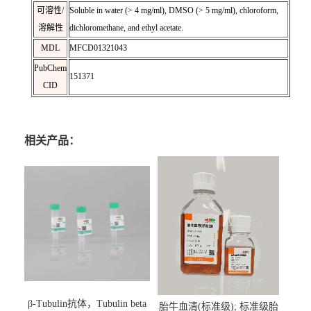
可溶性/
Soluble in water (> 4 mg/ml), DMSO (> 5 mg/ml), chloroform,
溶解性
dichloromethane, and ethyl acetate.
MDL
MFCD01321043
PubChem
151371
CID
相关产品：
β-Tubulin抗体，Tubulin beta
胎牛血清(标准级); 标准级胎