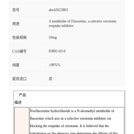
abs42023863
货号
A metabolite of Fluoxetine, a selective serotonin
用途
reuptake inhibitor
10mg
包装规格
83891-03-6
CAS编号
≥98%%
纯度
是否进口
否
产品
描述
Norfluoxetine hydrochloride is a N-desmethyl metabolite of
fluoxetine which acts as a selective serotonin inhibitor via
blocking the reuptake of serotonin. It is believed that the
substitution on the phenoxy ring determines the affinity of this