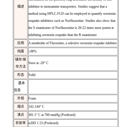
描述
inhibitor to monoamine transporters. Studies suggest that a
method using HPLC-FLD can be employed to quantify serotonin
reuptake inhibitors such as Norfluoxetine. Studies also show that
the S enantiomer of Norfluoxetine is 20-22 times more potent at
inhibiting serotonin reuptake than the R enantiomer.
应用
A metabolite of Fluoxetine, a selective serotonin reuptake inhibitor
纯度
≥98%
储存/保
Store at -20° C
存方法
形态
Solid
基本
信息
外观
Foam
熔点
142-144° C
沸点
381.1° C at 760 mmHg (Predicted)
折射率
n
20
D
1.53 (Predicted)