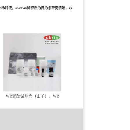
体稀释液，abs9646稀释后的目的条带更清晰，非
WB辅助试剂盒（山羊），WB
solution base kit(goat)