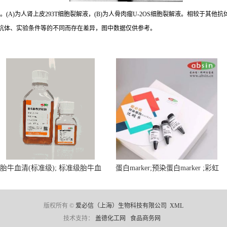
。(A)为人肾上皮293T细胞裂解液，(B)为人骨肉瘤U-2OS细胞裂解液。相较于其他抗
抗体、实验条件等的不同而存在差异，图中数据仅供参考。
胎牛血清(标准级); 标准级胎牛血
蛋白marker;预染蛋白marker ;彩虹
清; Fetal Bovine Serum; FBS
蛋白marker ;Protein Marker;
版权所有 ©
爱必信（上海）生物科技有限公司
XML
技术支持：
盖德化工网
食品商务网