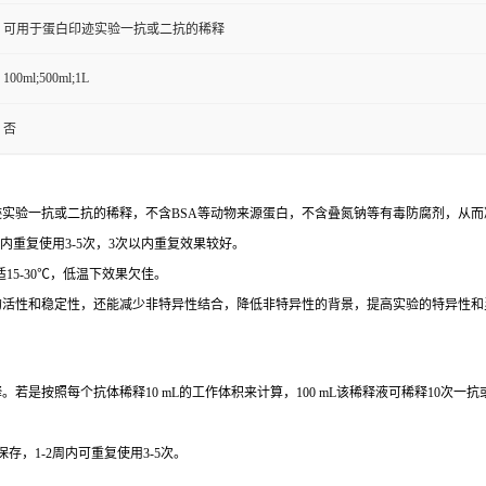
可用于蛋白印迹实验一抗或二抗的稀释
100ml;500ml;1L
否
迹实验一抗或二抗的稀释，不含BSA等动物来源蛋白，不含叠氮钠等有毒防腐剂，从
周内重复使用3-5次，3次以内重复效果较好。
适15-30℃，低温下效果欠佳。
的活性和稳定性，还能减少非特异性结合，降低非特异性的背景，提高实验的特异性和
若是按照每个抗体稀释10 mL的工作体积来计算，100 mL该稀释液可稀释10次
存，1-2周内可重复使用3-5次。