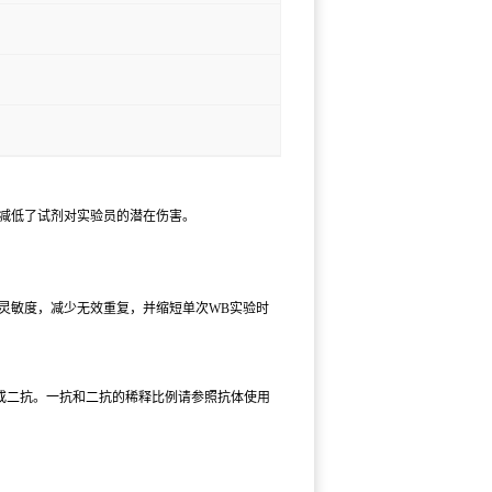
而减低了试剂对实验员的潜在伤害。
灵敏度，减少无效重复，并缩短单次WB实验时
一抗或二抗。一抗和二抗的稀释比例请参照抗体使用