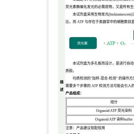
荧光素酶催化发光的必需底物，又是所有生
本试剂盒采用生物发光(bioluminescent
比，而 ATP 与存在于类器官中的细胞数目
本试剂盒为多孔板而设计，是进行自动化高
质胶。
均质检测的"加样-混合-检测" 的操作方
描
需要多个步骤的 ATP 检测方法可能会引入
述
产品组成：
组分
Organoid ATP 荧光染料
Organoid ATP 染料buffer
注意：产品建议现配现用