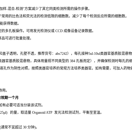
加样-混合-检测"方案减少了其它同类检测所需的操作步骤。
于常用的比色法和荧光法的检测低限的细胞数。减少了每个检测反应所需的细胞数。
就能获得数据。
的多孔板操作。可用发光检测仪或 CCD 成像设备记录数据。
样品可进行批量处理。
和盖子透明，孔壁不透，推荐货号：abs7242），每孔接种5ul-10ul类器官基质胶混
-4μl类器官基质胶混悬物，具体用量视不同类型的 384 孔板而定），并确保检测时每孔的细胞
液孔作为阴性对照，按照类器官培养的常规方法培养类器官。如有需要，可加入药物
光待用。
有效期一个月
试剂，如有必要可适当分装该试剂。
每孔 25μl) 的量，取适量 Organoid ATP 发光法检测试剂，平衡至室温。
通常不宜超过 30 分钟)。