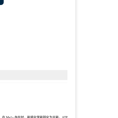
在 Mg
存在时，能将化学能转化为光能。ATP 既是
2+