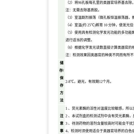
（2）将96孔板每孔里的类器官培养基去除，每孔加入 
注：无需去除基质胶。
（3）室温剧烈振荡（微孔板恒温振荡器，推荐货
（4）室温(约 25℃)孵育 10 分钟，使发
（5）使用具有检测化学发光功能的多功能酶
进行适当的调整。
（6）根据化学发光读数直接计算类器官的相对
注：检测效果因类器官的种类不同而有所不同
储
存/
保
2-8℃，避光，有效期12个月。
存
方
法
1 、荧光素酶的活性对温度比较敏感，所
注
2 、本试剂盒的检测试剂中含有荧光素酶，
意
3 、待测药物的溶剂含量较高时可能会干
事
4、检测时须使用适合于类器官培养的白色或黑色