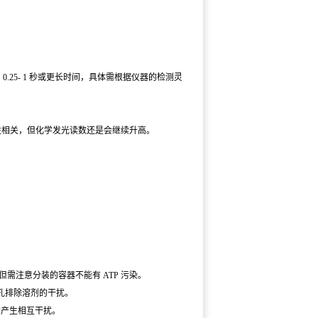
25- 1 秒或更长时间，具体需根据仪器的检测灵敏度
线性相关，但化学发光读数还是会继续升高。
需注意分装的容器不能有 ATP 污染。
孔排除溶剂的干扰。
间会产生相互干扰。