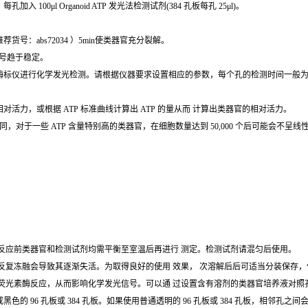
100μl Organoid ATP 发光法检测试剂(384 孔板每孔 25μl)。
号：abs72034 ）5min使类器官充分裂解。
光信号趋于稳定。
标仪进行化学发光检测。请根据仪器要求设置相应的参数，每个孔的检测时间一般为 0.
活力，或根据 ATP 标准曲线计算出 ATP 的量从而 计算出类器官的相对活力。
，对于一些 ATP 含量特别高的类器官，在细胞数量达到 50,000 个后可能会不呈
以反应前类器官和检测试剂均需平衡至室温后再进行 测定。检测试剂请混匀后使用。
反复冻融会导致其逐渐失活。为取得良好的使用 效果， 次溶解后后可适当分装保存，但
扰荧光素酶反应，从而影响化学发光信号。可以通 过设置含有溶剂的类器官培养液对照
的 96 孔板或 384 孔板。如果使用普通透明的 96 孔板或 384 孔板，相邻孔之