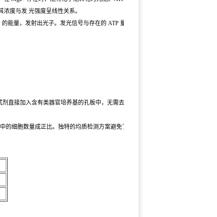
其浓度与发 光强度呈线性关系。
用 ATP 的能量，发射出光子。发光信号与存在的 ATP 量呈正
试剂直接加入含有类器官培养基的孔板中，无需去除基
器官中的细胞数量成正比。独特的均质检测方案避免了那些