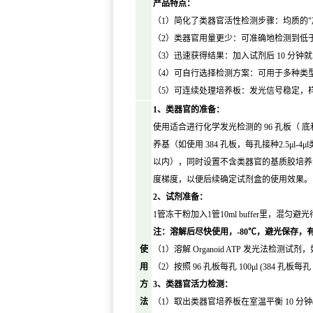
产品特点：
（1）简化了类器官活性检测步骤：均质的"
（2）类器官用量更少：可准确地检测到低
（3）迅速获得结果：加入试剂后 10 分钟
（4）可自行选择检测方案：可用于多种类型
（5）可连续处理培养板：发光信号稳定，
1、类器官的准备：
使用适合进行化学发光检测的 96 孔板（ 底
养基（如使用 384 孔板，每孔接种2.5μl
以内），同时设置不含类器官的基质胶培养
度梯度，以便后续确定试剂盒的使用效果。
2、试剂准备：
1管冻干粉加入1管10ml buffer里，混匀避
注：溶解后尽快使用，-80℃，避光保存，
使
（1）溶解 Organoid ATP 发光法检测
用
（2）按照 96 孔板每孔 100μl (384 孔板
方
3、类器官活力检测：
法
（1）取出类器官培养板在室温平衡 10 分钟(