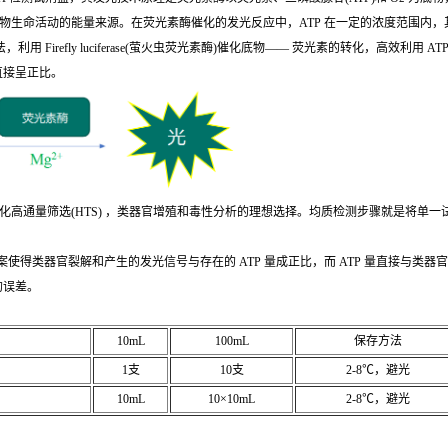
物生命活动的能量来源。在荧光素酶催化的发光反应中，ATP 在一定的浓度范围内，
)法，利用 Firefly luciferase(萤火虫荧光素酶)催化底物—— 荧光素的转化，高效利
直接呈正比。
通量筛选(HTS) ，类器官增殖和毒性分析的理想选择。均质检测步骤就是将单一
案使得类器官裂解和产生的发光信号与存在的 ATP 量成正比，而 ATP 量直接与类
的误差。
10mL
100mL
保存方法
1支
10支
2-8℃，避光
10mL
10×10mL
2-8℃，避光